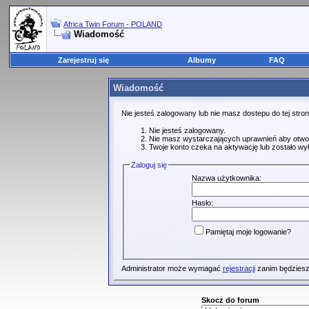
Africa Twin Forum - POLAND
Wiadomość
Zarejestruj się
Albumy
FAQ
Wiadomość
Nie jesteś zalogowany lub nie masz dostepu do tej str
Nie jesteś zalogowany.
Nie masz wystarczających uprawnień aby otwo
Twoje konto czeka na aktywację lub zostało wy
Zaloguj się
Nazwa użytkownika:
Hasło:
Pamiętaj moje logowanie?
Administrator może wymagać
rejestracji
zanim będziesz
Skocz do forum