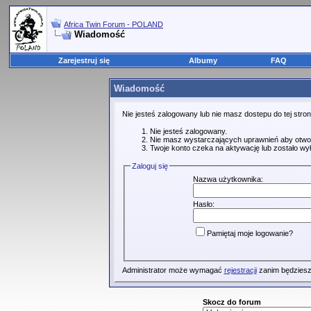
Africa Twin Forum - POLAND
Wiadomość
Zarejestruj się
Albumy
FAQ
Wiadomość
Nie jesteś zalogowany lub nie masz dostepu do tej str
Nie jesteś zalogowany.
Nie masz wystarczających uprawnień aby otwo
Twoje konto czeka na aktywację lub zostało wy
Zaloguj się
Nazwa użytkownika:
Hasło:
Pamiętaj moje logowanie?
Administrator może wymagać
rejestracji
zanim będziesz
Skocz do forum