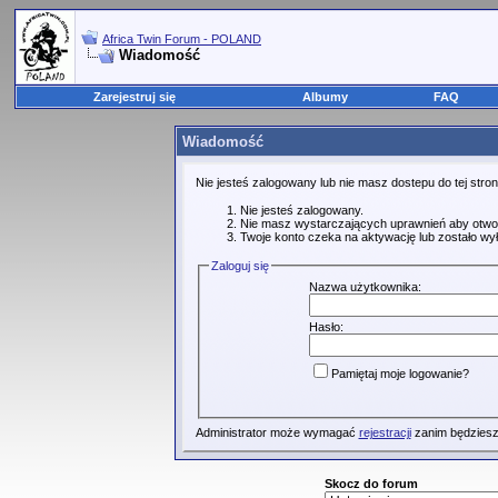
Africa Twin Forum - POLAND
Wiadomość
Zarejestruj się
Albumy
FAQ
Wiadomość
Nie jesteś zalogowany lub nie masz dostepu do tej str
Nie jesteś zalogowany.
Nie masz wystarczających uprawnień aby otwo
Twoje konto czeka na aktywację lub zostało wy
Zaloguj się
Nazwa użytkownika:
Hasło:
Pamiętaj moje logowanie?
Administrator może wymagać
rejestracji
zanim będziesz
Skocz do forum