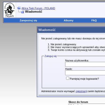
Africa Twin Forum - POLAND
Wiadomość
Zarejestruj się
Albumy
FAQ
Wiadomość
Nie jesteś zalogowany lub nie masz dostepu do tej str
Nie jesteś zalogowany.
Nie masz wystarczających uprawnień aby otwo
Twoje konto czeka na aktywację lub zostało wy
Zaloguj się
Nazwa użytkownika:
Hasło:
Pamiętaj moje logowanie?
Administrator może wymagać
rejestracji
zanim będziesz
Skocz do forum