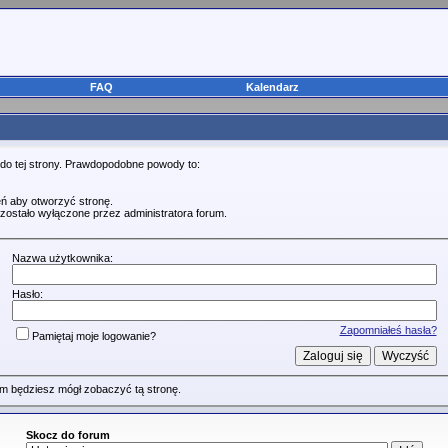
FAQ
Kalendarz
 do tej strony. Prawdopodobne powody to:
ń aby otworzyć stronę.
zostało wyłączone przez administratora forum.
Nazwa użytkownika:
Hasło:
Zapomniałeś hasła?
Pamiętaj moje logowanie?
m będziesz mógł zobaczyć tą stronę.
Skocz do forum