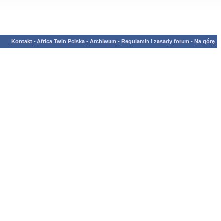
Kontakt
-
Africa Twin Polska
-
Archiwum
-
Regulamin i zasady forum
-
Na górę