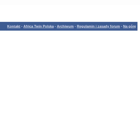
Kontakt
-
Africa Twin Polska
-
Archiwum
-
Regulamin i zasady forum
-
Na górę