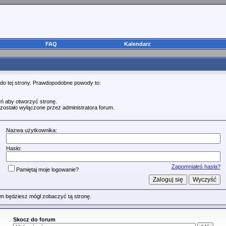
FAQ
Kalendarz
 do tej strony. Prawdopodobne powody to:
ń aby otworzyć stronę.
zostało wyłączone przez administratora forum.
Nazwa użytkownika:
Hasło:
Zapomniałeś hasła?
Pamiętaj moje logowanie?
m będziesz mógł zobaczyć tą stronę.
Skocz do forum