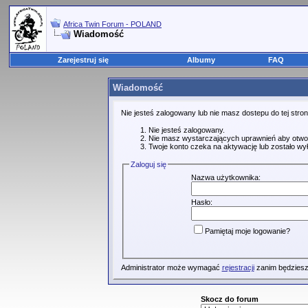
Africa Twin Forum - POLAND
Wiadomość
Zarejestruj się
Albumy
FAQ
Wiadomość
Nie jesteś zalogowany lub nie masz dostepu do tej str
Nie jesteś zalogowany.
Nie masz wystarczających uprawnień aby otwo
Twoje konto czeka na aktywację lub zostało wy
Zaloguj się
Nazwa użytkownika:
Hasło:
Pamiętaj moje logowanie?
Administrator może wymagać
rejestracji
zanim będziesz
Skocz do forum