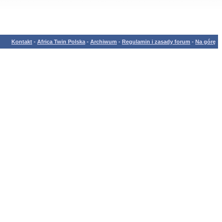
Kontakt
-
Africa Twin Polska
-
Archiwum
-
Regulamin i zasady forum
-
Na górę