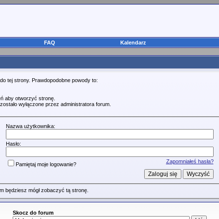
FAQ
Kalendarz
 do tej strony. Prawdopodobne powody to:
ń aby otworzyć stronę.
zostało wyłączone przez administratora forum.
Nazwa użytkownika:
Hasło:
Zapomniałeś hasła?
Pamiętaj moje logowanie?
m będziesz mógł zobaczyć tą stronę.
Skocz do forum