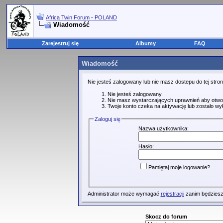
Africa Twin Forum - POLAND
Wiadomość
Zarejestruj się
Albumy
FAQ
Wiadomość
Nie jesteś zalogowany lub nie masz dostepu do tej str
Nie jesteś zalogowany.
Nie masz wystarczających uprawnień aby otwo
Twoje konto czeka na aktywację lub zostało wy
Zaloguj się
Nazwa użytkownika:
Hasło:
Pamiętaj moje logowanie?
Administrator może wymagać
rejestracji
zanim będziesz
Skocz do forum