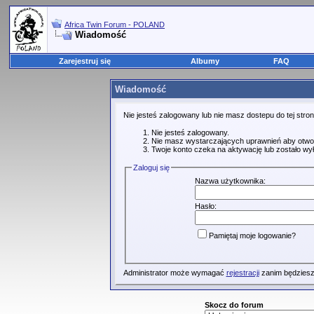
Africa Twin Forum - POLAND
Wiadomość
Zarejestruj się
Albumy
FAQ
Wiadomość
Nie jesteś zalogowany lub nie masz dostepu do tej str
Nie jesteś zalogowany.
Nie masz wystarczających uprawnień aby otwo
Twoje konto czeka na aktywację lub zostało wy
Zaloguj się
Nazwa użytkownika:
Hasło:
Pamiętaj moje logowanie?
Administrator może wymagać
rejestracji
zanim będziesz
Skocz do forum