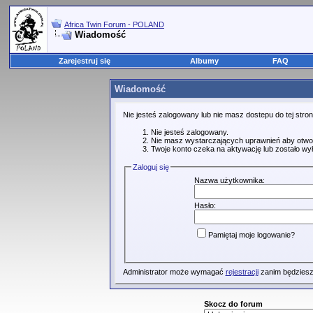
Africa Twin Forum - POLAND
Wiadomość
Zarejestruj się
Albumy
FAQ
Wiadomość
Nie jesteś zalogowany lub nie masz dostepu do tej str
Nie jesteś zalogowany.
Nie masz wystarczających uprawnień aby otwo
Twoje konto czeka na aktywację lub zostało wy
Zaloguj się
Nazwa użytkownika:
Hasło:
Pamiętaj moje logowanie?
Administrator może wymagać
rejestracji
zanim będziesz
Skocz do forum