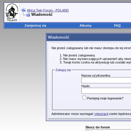
Africa Twin Forum - POLAND
Wiadomość
Zarejestruj się
Albumy
FAQ
Wiadomość
Nie jesteś zalogowany lub nie masz dostepu do tej str
Nie jesteś zalogowany.
Nie masz wystarczających uprawnień aby otwo
Twoje konto czeka na aktywację lub zostało wy
Zaloguj się
Nazwa użytkownika:
Hasło:
Pamiętaj moje logowanie?
Administrator może wymagać
rejestracji
zanim będziesz
Skocz do forum