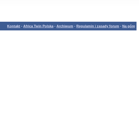
Kontakt
-
Africa Twin Polska
-
Archiwum
-
Regulamin i zasady forum
-
Na górę