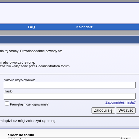
FAQ
Kalendarz
 do tej strony. Prawdopodobne powody to:
ń aby otworzyć stronę.
zostało wyłączone przez administratora forum.
Nazwa użytkownika:
Hasło:
Zapomniałeś hasła?
Pamiętaj moje logowanie?
m będziesz mógł zobaczyć tą stronę.
Skocz do forum