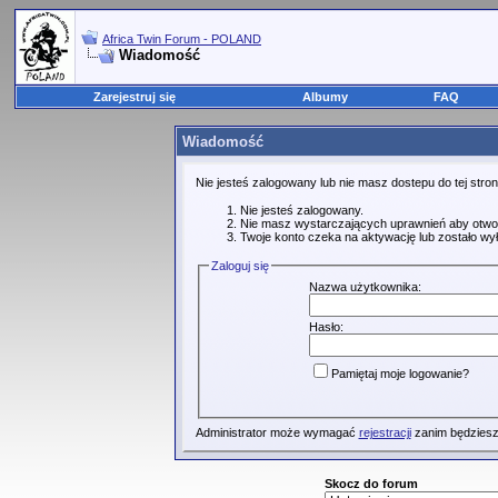
Africa Twin Forum - POLAND
Wiadomość
Zarejestruj się
Albumy
FAQ
Wiadomość
Nie jesteś zalogowany lub nie masz dostepu do tej str
Nie jesteś zalogowany.
Nie masz wystarczających uprawnień aby otwo
Twoje konto czeka na aktywację lub zostało wy
Zaloguj się
Nazwa użytkownika:
Hasło:
Pamiętaj moje logowanie?
Administrator może wymagać
rejestracji
zanim będziesz
Skocz do forum