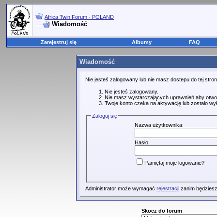
Africa Twin Forum - POLAND
Wiadomość
Zarejestruj się
Albumy
FAQ
Wiadomość
Nie jesteś zalogowany lub nie masz dostepu do tej str
Nie jesteś zalogowany.
Nie masz wystarczających uprawnień aby otwo
Twoje konto czeka na aktywację lub zostało wy
Zaloguj się
Nazwa użytkownika:
Hasło:
Pamiętaj moje logowanie?
Administrator może wymagać
rejestracji
zanim będziesz
Skocz do forum