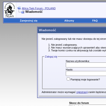
Africa Twin Forum - POLAND
Wiadomość
Zarejestruj się
Albumy
FAQ
Wiadomość
Nie jesteś zalogowany lub nie masz dostepu do tej str
Nie jesteś zalogowany.
Nie masz wystarczających uprawnień aby otwo
Twoje konto czeka na aktywację lub zostało wy
Zaloguj się
Nazwa użytkownika:
Hasło:
Pamiętaj moje logowanie?
Administrator może wymagać
rejestracji
zanim będziesz
Skocz do forum