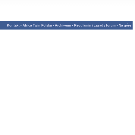
Kontakt
-
Africa Twin Polska
-
Archiwum
-
Regulamin i zasady forum
-
Na górę