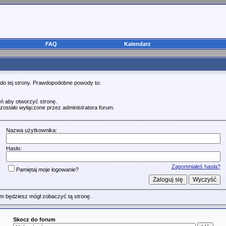
FAQ
Kalendarz
 do tej strony. Prawdopodobne powody to:
ń aby otworzyć stronę.
zostało wyłączone przez administratora forum.
Nazwa użytkownika:
Hasło:
Zapomniałeś hasła?
Pamiętaj moje logowanie?
m będziesz mógł zobaczyć tą stronę.
Skocz do forum