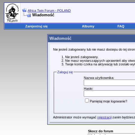
Africa Twin Forum - POLAND
Wiadomość
Zarejestruj się
Albumy
FAQ
Wiadomość
Nie jesteś zalogowany lub nie masz dostepu do tej str
Nie jesteś zalogowany.
Nie masz wystarczających uprawnień aby otwo
Twoje konto czeka na aktywację lub zostało wy
Zaloguj się
Nazwa użytkownika:
Hasło:
Pamiętaj moje logowanie?
Administrator może wymagać
rejestracji
zanim będziesz
Skocz do forum