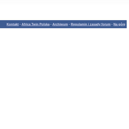
Kontakt
-
Africa Twin Polska
-
Archiwum
-
Regulamin i zasady forum
-
Na górę