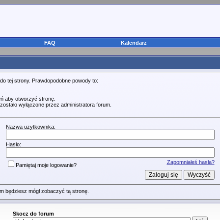
FAQ
Kalendarz
 do tej strony. Prawdopodobne powody to:
ń aby otworzyć stronę.
zostało wyłączone przez administratora forum.
Nazwa użytkownika:
Hasło:
Zapomniałeś hasła?
Pamiętaj moje logowanie?
m będziesz mógł zobaczyć tą stronę.
Skocz do forum