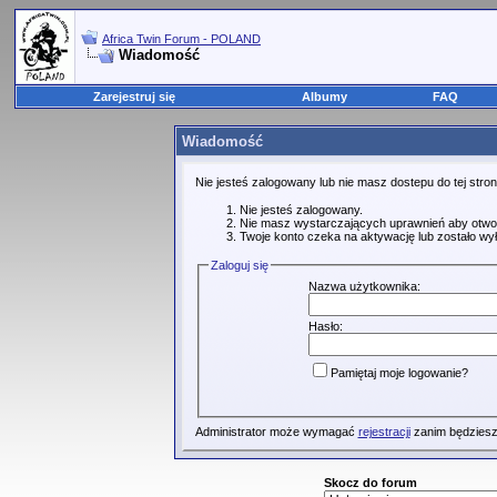
Africa Twin Forum - POLAND
Wiadomość
Zarejestruj się
Albumy
FAQ
Wiadomość
Nie jesteś zalogowany lub nie masz dostepu do tej str
Nie jesteś zalogowany.
Nie masz wystarczających uprawnień aby otwo
Twoje konto czeka na aktywację lub zostało wy
Zaloguj się
Nazwa użytkownika:
Hasło:
Pamiętaj moje logowanie?
Administrator może wymagać
rejestracji
zanim będziesz
Skocz do forum