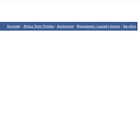
Kontakt
-
Africa Twin Polska
-
Archiwum
-
Regulamin i zasady forum
-
Na górę