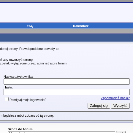
FAQ
Kalendarz
 do tej strony. Prawdopodobne powody to:
ń aby otworzyć stronę.
zostało wyłączone przez administratora forum.
Nazwa użytkownika:
Hasło:
Zapomniałeś hasła?
Pamiętaj moje logowanie?
m będziesz mógł zobaczyć tą stronę.
Skocz do forum