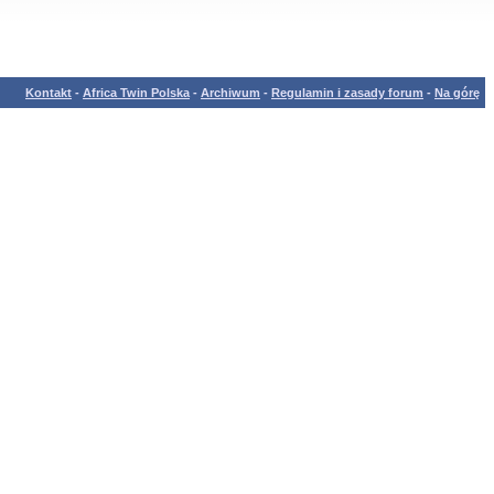
Kontakt
-
Africa Twin Polska
-
Archiwum
-
Regulamin i zasady forum
-
Na górę