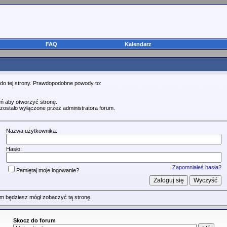
FAQ
Kalendarz
 do tej strony. Prawdopodobne powody to:
ń aby otworzyć stronę.
zostało wyłączone przez administratora forum.
Nazwa użytkownika:
Hasło:
Zapomniałeś hasła?
Pamiętaj moje logowanie?
m będziesz mógł zobaczyć tą stronę.
Skocz do forum