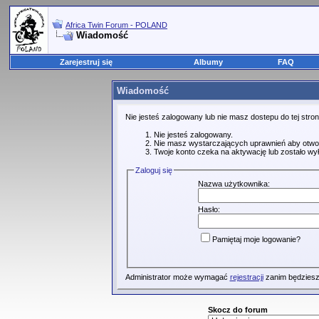
Africa Twin Forum - POLAND
Wiadomość
Zarejestruj się
Albumy
FAQ
Wiadomość
Nie jesteś zalogowany lub nie masz dostepu do tej str
Nie jesteś zalogowany.
Nie masz wystarczających uprawnień aby otwo
Twoje konto czeka na aktywację lub zostało wy
Zaloguj się
Nazwa użytkownika:
Hasło:
Pamiętaj moje logowanie?
Administrator może wymagać
rejestracji
zanim będziesz
Skocz do forum