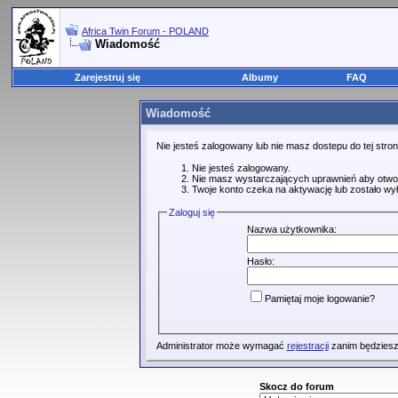
Africa Twin Forum - POLAND
Wiadomość
Zarejestruj się
Albumy
FAQ
Wiadomość
Nie jesteś zalogowany lub nie masz dostepu do tej str
Nie jesteś zalogowany.
Nie masz wystarczających uprawnień aby otwo
Twoje konto czeka na aktywację lub zostało wy
Zaloguj się
Nazwa użytkownika:
Hasło:
Pamiętaj moje logowanie?
Administrator może wymagać
rejestracji
zanim będziesz
Skocz do forum