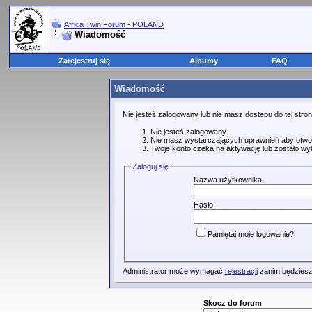
Africa Twin Forum - POLAND
Wiadomość
Zarejestruj się
Albumy
FAQ
Wiadomość
Nie jesteś zalogowany lub nie masz dostepu do tej str
Nie jesteś zalogowany.
Nie masz wystarczających uprawnień aby otwo
Twoje konto czeka na aktywację lub zostało wy
Zaloguj się
Nazwa użytkownika:
Hasło:
Pamiętaj moje logowanie?
Administrator może wymagać
rejestracji
zanim będziesz
Skocz do forum