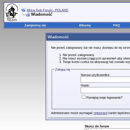
Africa Twin Forum - POLAND
Wiadomość
Zarejestruj się
Albumy
FAQ
Wiadomość
Nie jesteś zalogowany lub nie masz dostepu do tej str
Nie jesteś zalogowany.
Nie masz wystarczających uprawnień aby otwo
Twoje konto czeka na aktywację lub zostało wy
Zaloguj się
Nazwa użytkownika:
Hasło:
Pamiętaj moje logowanie?
Administrator może wymagać
rejestracji
zanim będziesz
Skocz do forum