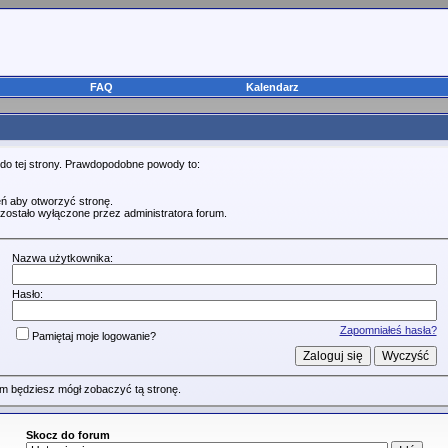
FAQ
Kalendarz
 do tej strony. Prawdopodobne powody to:
ń aby otworzyć stronę.
zostało wyłączone przez administratora forum.
Nazwa użytkownika:
Hasło:
Zapomniałeś hasła?
Pamiętaj moje logowanie?
m będziesz mógł zobaczyć tą stronę.
Skocz do forum