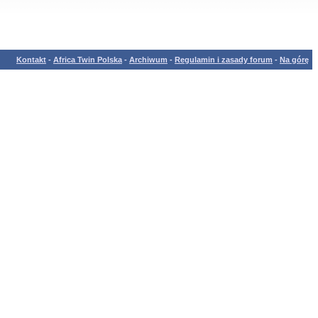
Kontakt
-
Africa Twin Polska
-
Archiwum
-
Regulamin i zasady forum
-
Na górę