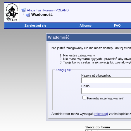
Africa Twin Forum - POLAND
Wiadomość
Zarejestruj się
Albumy
FAQ
Wiadomość
Nie jesteś zalogowany lub nie masz dostepu do tej str
Nie jesteś zalogowany.
Nie masz wystarczających uprawnień aby otwo
Twoje konto czeka na aktywację lub zostało wy
Zaloguj się
Nazwa użytkownika:
Hasło:
Pamiętaj moje logowanie?
Administrator może wymagać
rejestracji
zanim będziesz
Skocz do forum