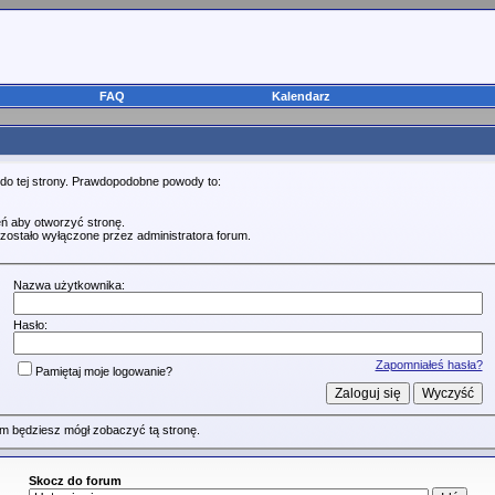
FAQ
Kalendarz
 do tej strony. Prawdopodobne powody to:
ń aby otworzyć stronę.
zostało wyłączone przez administratora forum.
Nazwa użytkownika:
Hasło:
Zapomniałeś hasła?
Pamiętaj moje logowanie?
m będziesz mógł zobaczyć tą stronę.
Skocz do forum