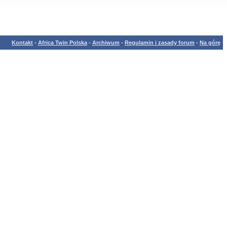
Kontakt
-
Africa Twin Polska
-
Archiwum
-
Regulamin i zasady forum
-
Na górę