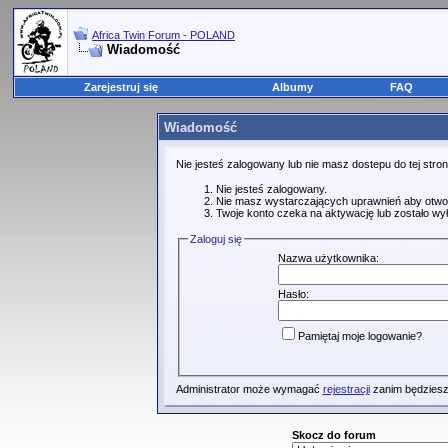
Africa Twin Forum - POLAND
Wiadomość
Zarejestruj się
Albumy
FAQ
Wiadomość
Nie jesteś zalogowany lub nie masz dostepu do tej str
Nie jesteś zalogowany.
Nie masz wystarczających uprawnień aby otwo
Twoje konto czeka na aktywację lub zostało wy
Zaloguj się
Nazwa użytkownika:
Hasło:
Pamiętaj moje logowanie?
Administrator może wymagać
rejestracji
zanim będziesz
Skocz do forum