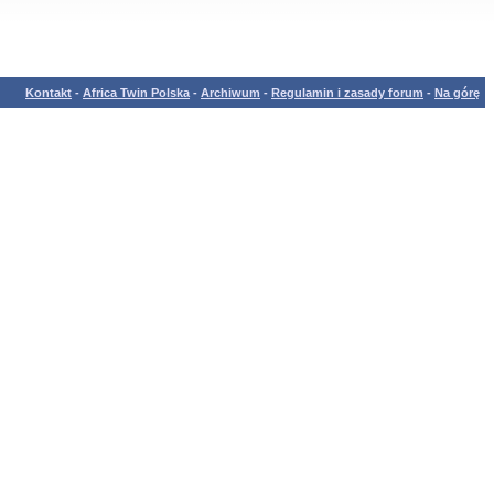
Kontakt
-
Africa Twin Polska
-
Archiwum
-
Regulamin i zasady forum
-
Na górę