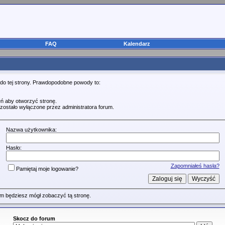
FAQ
Kalendarz
 do tej strony. Prawdopodobne powody to:
ń aby otworzyć stronę.
zostało wyłączone przez administratora forum.
Nazwa użytkownika:
Hasło:
Zapomniałeś hasła?
Pamiętaj moje logowanie?
m będziesz mógł zobaczyć tą stronę.
Skocz do forum