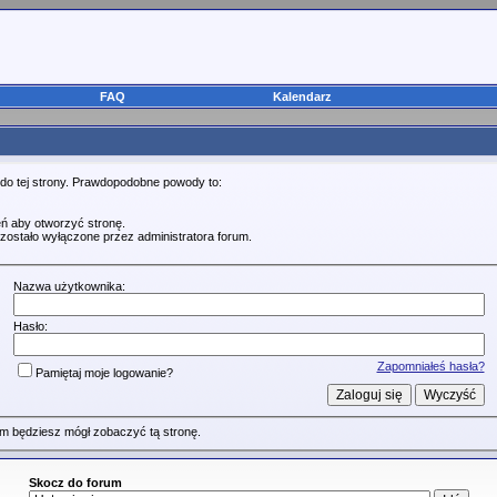
FAQ
Kalendarz
 do tej strony. Prawdopodobne powody to:
ń aby otworzyć stronę.
zostało wyłączone przez administratora forum.
Nazwa użytkownika:
Hasło:
Zapomniałeś hasła?
Pamiętaj moje logowanie?
m będziesz mógł zobaczyć tą stronę.
Skocz do forum