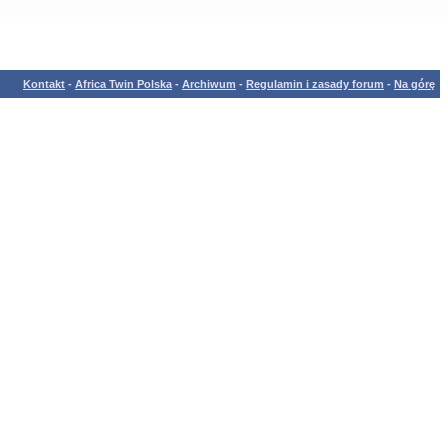
Kontakt
-
Africa Twin Polska
-
Archiwum
-
Regulamin i zasady forum
-
Na górę