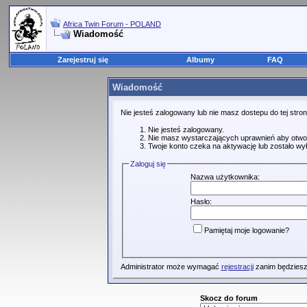
Africa Twin Forum - POLAND
Wiadomość
Zarejestruj się
Albumy
FAQ
Wiadomość
Nie jesteś zalogowany lub nie masz dostepu do tej str
Nie jesteś zalogowany.
Nie masz wystarczających uprawnień aby otwo
Twoje konto czeka na aktywację lub zostało wy
Zaloguj się
Nazwa użytkownika:
Hasło:
Pamiętaj moje logowanie?
Administrator może wymagać
rejestracji
zanim będziesz
Skocz do forum