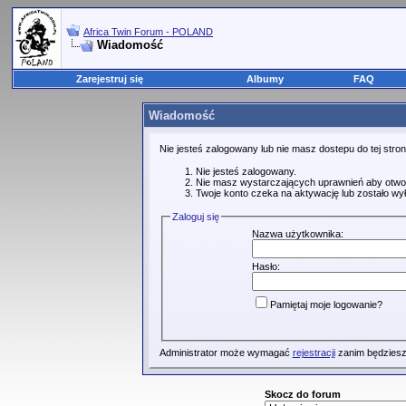
Africa Twin Forum - POLAND
Wiadomość
Zarejestruj się
Albumy
FAQ
Wiadomość
Nie jesteś zalogowany lub nie masz dostepu do tej str
Nie jesteś zalogowany.
Nie masz wystarczających uprawnień aby otwo
Twoje konto czeka na aktywację lub zostało wy
Zaloguj się
Nazwa użytkownika:
Hasło:
Pamiętaj moje logowanie?
Administrator może wymagać
rejestracji
zanim będziesz
Skocz do forum