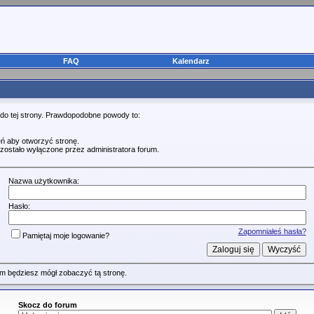
FAQ
Kalendarz
 do tej strony. Prawdopodobne powody to:
ń aby otworzyć stronę.
zostało wyłączone przez administratora forum.
Nazwa użytkownika:
Hasło:
Zapomniałeś hasła?
Pamiętaj moje logowanie?
m będziesz mógł zobaczyć tą stronę.
Skocz do forum