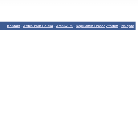
Kontakt
-
Africa Twin Polska
-
Archiwum
-
Regulamin i zasady forum
-
Na górę