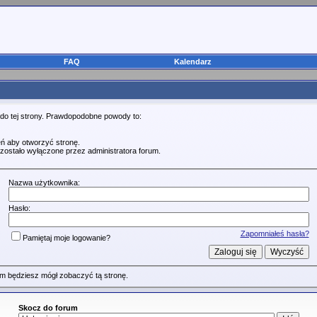
FAQ
Kalendarz
 do tej strony. Prawdopodobne powody to:
ń aby otworzyć stronę.
zostało wyłączone przez administratora forum.
Nazwa użytkownika:
Hasło:
Zapomniałeś hasła?
Pamiętaj moje logowanie?
m będziesz mógł zobaczyć tą stronę.
Skocz do forum