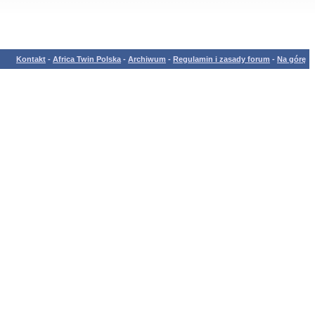
Kontakt
-
Africa Twin Polska
-
Archiwum
-
Regulamin i zasady forum
-
Na górę