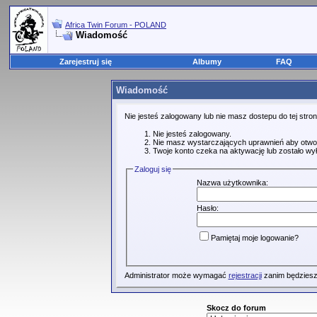
Africa Twin Forum - POLAND
Wiadomość
Zarejestruj się
Albumy
FAQ
Wiadomość
Nie jesteś zalogowany lub nie masz dostepu do tej str
Nie jesteś zalogowany.
Nie masz wystarczających uprawnień aby otwo
Twoje konto czeka na aktywację lub zostało wy
Zaloguj się
Nazwa użytkownika:
Hasło:
Pamiętaj moje logowanie?
Administrator może wymagać
rejestracji
zanim będziesz
Skocz do forum