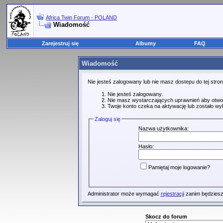
Africa Twin Forum - POLAND
Wiadomość
Zarejestruj się
Albumy
FAQ
Wiadomość
Nie jesteś zalogowany lub nie masz dostepu do tej str
Nie jesteś zalogowany.
Nie masz wystarczających uprawnień aby otwo
Twoje konto czeka na aktywację lub zostało wy
Zaloguj się
Nazwa użytkownika:
Hasło:
Pamiętaj moje logowanie?
Administrator może wymagać
rejestracji
zanim będziesz
Skocz do forum