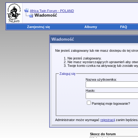
Africa Twin Forum - POLAND
Wiadomość
Zarejestruj się
Albumy
FAQ
Wiadomość
Nie jesteś zalogowany lub nie masz dostepu do tej st
Nie jesteś zalogowany.
Nie masz wystarczających uprawnień aby otwo
Twoje konto czeka na aktywację lub zostało wy
Zaloguj się
Nazwa użytkownika:
Hasło:
Pamiętaj moje logowanie?
Administrator może wymagać
rejestracji
zanim będziesz
Skocz do forum