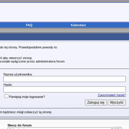
FAQ
Kalendarz
 do tej strony. Prawdopodobne powody to:
ń aby otworzyć stronę.
zostało wyłączone przez administratora forum.
Nazwa użytkownika:
Hasło:
Zapomniałeś hasła?
Pamiętaj moje logowanie?
m będziesz mógł zobaczyć tą stronę.
Skocz do forum