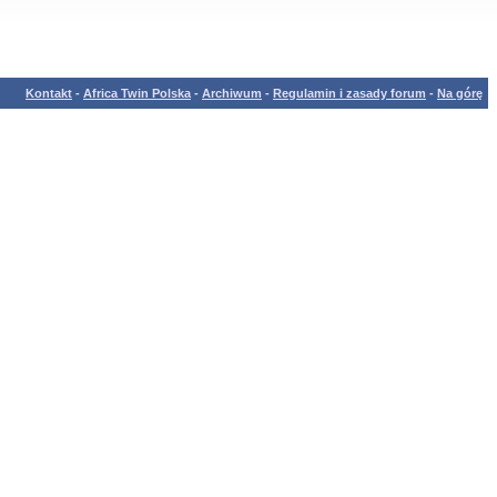
Kontakt
-
Africa Twin Polska
-
Archiwum
-
Regulamin i zasady forum
-
Na górę