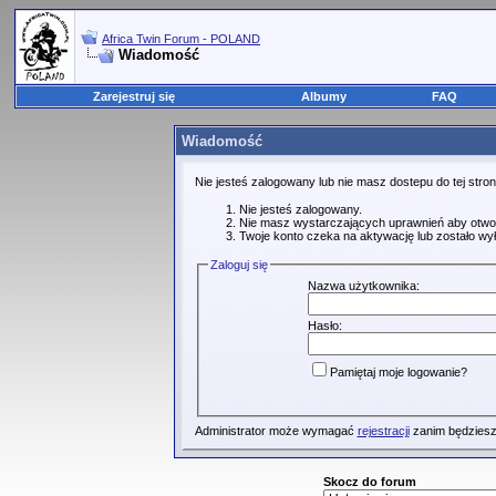
Africa Twin Forum - POLAND
Wiadomość
Zarejestruj się
Albumy
FAQ
Wiadomość
Nie jesteś zalogowany lub nie masz dostepu do tej str
Nie jesteś zalogowany.
Nie masz wystarczających uprawnień aby otwo
Twoje konto czeka na aktywację lub zostało wy
Zaloguj się
Nazwa użytkownika:
Hasło:
Pamiętaj moje logowanie?
Administrator może wymagać
rejestracji
zanim będziesz
Skocz do forum