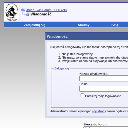
Africa Twin Forum - POLAND
Wiadomość
Zarejestruj się
Albumy
FAQ
Wiadomość
Nie jesteś zalogowany lub nie masz dostepu do tej str
Nie jesteś zalogowany.
Nie masz wystarczających uprawnień aby otwo
Twoje konto czeka na aktywację lub zostało wy
Zaloguj się
Nazwa użytkownika:
Hasło:
Pamiętaj moje logowanie?
Administrator może wymagać
rejestracji
zanim będziesz
Skocz do forum