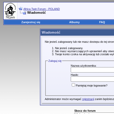
Africa Twin Forum - POLAND
Wiadomość
Zarejestruj się
Albumy
FAQ
Wiadomość
Nie jesteś zalogowany lub nie masz dostepu do tej str
Nie jesteś zalogowany.
Nie masz wystarczających uprawnień aby otwo
Twoje konto czeka na aktywację lub zostało wy
Zaloguj się
Nazwa użytkownika:
Hasło:
Pamiętaj moje logowanie?
Administrator może wymagać
rejestracji
zanim będziesz
Skocz do forum