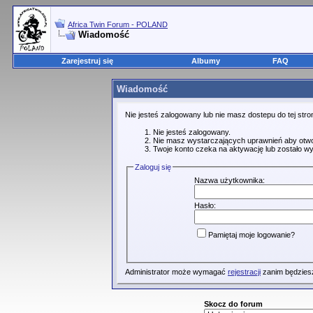
Africa Twin Forum - POLAND
Wiadomość
Zarejestruj się
Albumy
FAQ
Wiadomość
Nie jesteś zalogowany lub nie masz dostepu do tej st
Nie jesteś zalogowany.
Nie masz wystarczających uprawnień aby otwo
Twoje konto czeka na aktywację lub zostało wy
Zaloguj się
Nazwa użytkownika:
Hasło:
Pamiętaj moje logowanie?
Administrator może wymagać
rejestracji
zanim będziesz
Skocz do forum