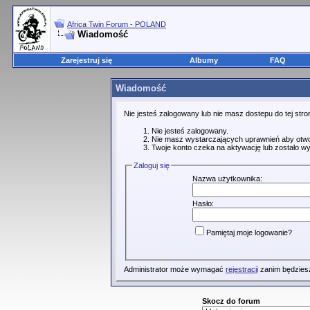
Africa Twin Forum - POLAND
Wiadomość
Zarejestruj się
Albumy
FAQ
Wiadomość
Nie jesteś zalogowany lub nie masz dostepu do tej st
Nie jesteś zalogowany.
Nie masz wystarczających uprawnień aby otwo
Twoje konto czeka na aktywację lub zostało wy
Zaloguj się
Nazwa użytkownika:
Hasło:
Pamiętaj moje logowanie?
Administrator może wymagać
rejestracji
zanim będziesz
Skocz do forum