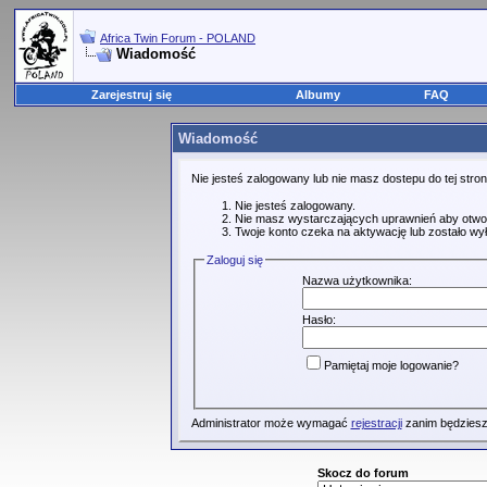
Africa Twin Forum - POLAND
Wiadomość
Zarejestruj się
Albumy
FAQ
Wiadomość
Nie jesteś zalogowany lub nie masz dostepu do tej str
Nie jesteś zalogowany.
Nie masz wystarczających uprawnień aby otwo
Twoje konto czeka na aktywację lub zostało wy
Zaloguj się
Nazwa użytkownika:
Hasło:
Pamiętaj moje logowanie?
Administrator może wymagać
rejestracji
zanim będziesz
Skocz do forum