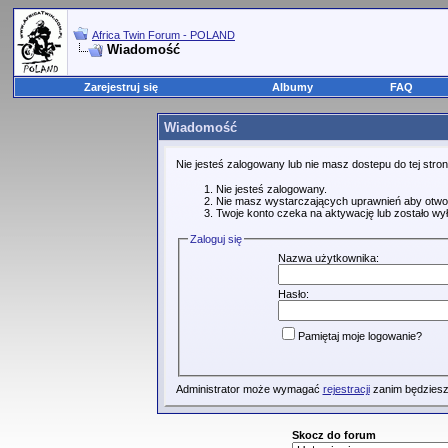
Africa Twin Forum - POLAND
Wiadomość
Zarejestruj się
Albumy
FAQ
Wiadomość
Nie jesteś zalogowany lub nie masz dostepu do tej str
Nie jesteś zalogowany.
Nie masz wystarczających uprawnień aby otwo
Twoje konto czeka na aktywację lub zostało wy
Zaloguj się
Nazwa użytkownika:
Hasło:
Pamiętaj moje logowanie?
Administrator może wymagać
rejestracji
zanim będziesz
Skocz do forum