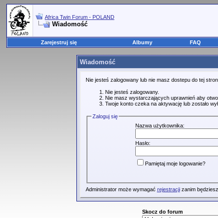
Africa Twin Forum - POLAND
Wiadomość
Zarejestruj się
Albumy
FAQ
Wiadomość
Nie jesteś zalogowany lub nie masz dostepu do tej str
Nie jesteś zalogowany.
Nie masz wystarczających uprawnień aby otwo
Twoje konto czeka na aktywację lub zostało wy
Zaloguj się
Nazwa użytkownika:
Hasło:
Pamiętaj moje logowanie?
Administrator może wymagać
rejestracji
zanim będziesz
Skocz do forum