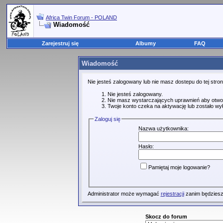
Africa Twin Forum - POLAND
Wiadomość
Zarejestruj się
Albumy
FAQ
Wiadomość
Nie jesteś zalogowany lub nie masz dostepu do tej str
Nie jesteś zalogowany.
Nie masz wystarczających uprawnień aby otwo
Twoje konto czeka na aktywację lub zostało wy
Zaloguj się
Nazwa użytkownika:
Hasło:
Pamiętaj moje logowanie?
Administrator może wymagać
rejestracji
zanim będziesz
Skocz do forum