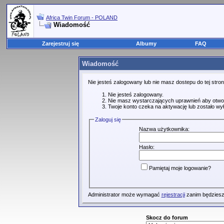
Africa Twin Forum - POLAND
Wiadomość
Zarejestruj się
Albumy
FAQ
Wiadomość
Nie jesteś zalogowany lub nie masz dostepu do tej str
Nie jesteś zalogowany.
Nie masz wystarczających uprawnień aby otwo
Twoje konto czeka na aktywację lub zostało wy
Zaloguj się
Nazwa użytkownika:
Hasło:
Pamiętaj moje logowanie?
Administrator może wymagać
rejestracji
zanim będziesz
Skocz do forum